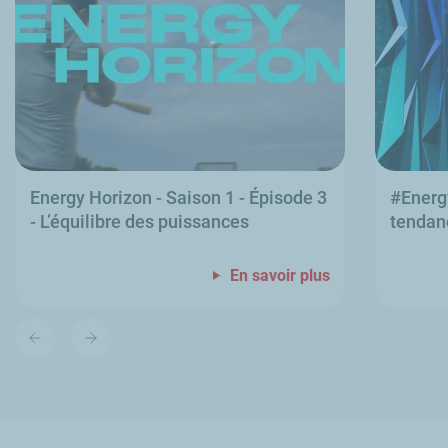
Energy Horizon
- Saison 1 - Épisode 3
#
Energ
- L’équilibre des puissances
tendanc
En savoir plus
Diapositive
Diapositive
précédente
suivante