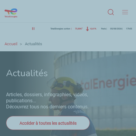
Menu
TotalEnergies action
73,80€
-0,61%
Paris
05/08/2026
17h55
Accueil
Actualités
Actualités
Articles, dossiers, infographies, vidéos,
publications...
Découvrez tous nos derniers contenus.
Accéder à toutes les actualités