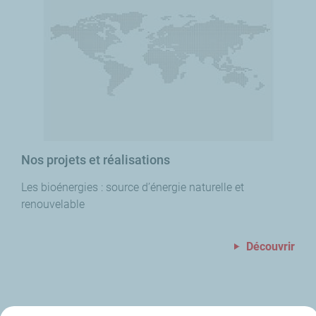
Nos projets et réalisations
Les bioénergies : source d’énergie naturelle et
renouvelable
Découvrir