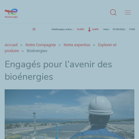
Menu
TotalEnergies action
74,09€
-0,60%
Paris
07/08/2026
17h55
Accueil
Notre Compagnie
Notre expertise
Explorer et
produire
Bioénergies
Engagés pour l’avenir des
bioénergies