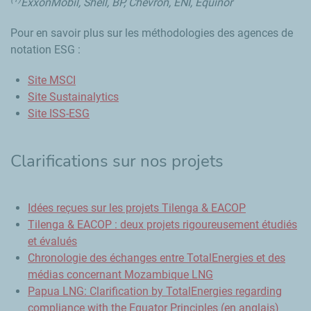
ExxonMobil, Shell, BP, Chevron, ENI, Equinor
Pour en savoir plus sur les méthodologies des agences de
notation ESG :
Site MSCI
Site
Sustainalytics
Site ISS-ESG
Clarifications sur nos projets
Idées reçues sur les projets Tilenga & EACOP
Tilenga & EACOP : deux projets rigoureusement étudiés
et évalués
Chronologie des échanges entre TotalEnergies et des
médias concernant Mozambique LNG
Papua LNG: Clarification by TotalEnergies regarding
compliance with the Equator Principles (en anglais)