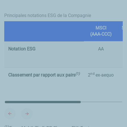
Principales notations ESG de la Compagnie
MSCI
Su
(AAA-CCC)
Notation ESG
AA
M
(1)
nd
Classement par rapport aux pairs
2
ex-aequo
(1)