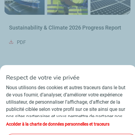
Sustainability & Climate 2026 Progress Report
PDF
Respect de votre vie privée
Nous utilisons des cookies et autres traceurs dans le but
de vous fournir, d’analyser, d’améliorer votre expérience
Contact
Fournisseurs
Espace presse
utilisateur, de personnaliser l’affichage, d'afficher de la
Conditions Générales d’Utilisation
publicité ciblée selon votre profil sur ce site ainsi que sur
Charte de données personnelles et cookies
nos sites partenaires et vous permettre de partager nos
Accessibilité : partiellement conforme
Plan du site
contenus sur les réseaux sociaux. Conformément à la
Accéder à la charte de données personnelles et traceurs
©
2026 TotalEnergies
législation française, certains cookies de mesure