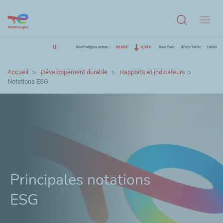
Menu
TotalEnergies action
85,83$
-0,51%
New York
07/08/2026
16h00
Accueil
Développement durable
Rapports et indicateurs
Notations ESG
Principales notations
ESG