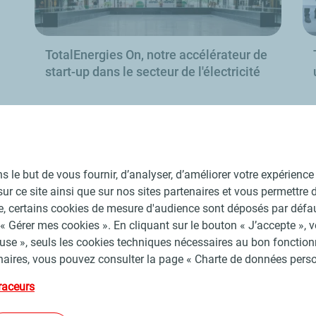
TotalEnergies On, notre accélérateur de
start-up dans le secteur de l'électricité
s
En savoir plus
 le but de vous fournir, d’analyser, d’améliorer votre expérience u
il sur ce site ainsi que sur nos sites partenaires et vous permettr
se, certains cookies de mesure d'audience sont déposés par déf
« Gérer mes cookies ». En cliquant sur le bouton « J’accepte », 
fuse », seuls les cookies techniques nécessaires au bon fonctionn
naires, vous pouvez consulter la page « Charte de données person
itions Générales d’Utilisation
Charte de données personnelles et cook
raceurs
©
2026 TotalEnergies