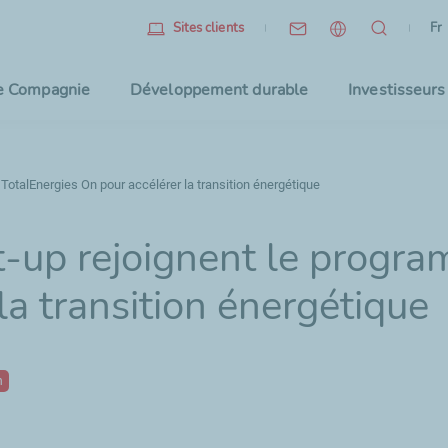
Fr
(l
Fr
Sites clients
Sélec
e Compagnie
Développement durable
Investisseurs
TotalEnergies On pour accélérer la transition énergétique
t-up rejoignent le progr
la transition énergétique
n