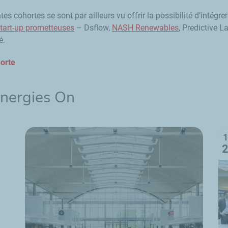
s cohortes se sont par ailleurs vu offrir la possibilité d’intégre
start-up prometteuses
–
Dsflow,
NASH Renewables
, Predictive L
é.
orte
Energies On
1