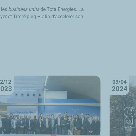
r les
business units
de TotalEnergies. La
ayer
et
Time2plug
– afin d’accélérer son
2/12
09/04
2023
2024