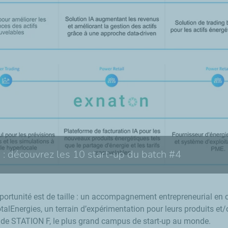
: découvrez les 10 start-up du batch #4
pportunité est de taille : un accompagnement entrepreneurial en 
TotalEnergies, un terrain d’expérimentation pour leurs produits e
n de STATION F, le plus grand campus de start-up au monde.