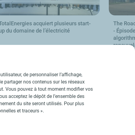
TotalEnergies acquiert plusieurs start-
The Road
up du domaine de l’électricité
- Épisode
algorith
renouvel
En savoir plus
tilisateur, de personnaliser l’affichage,
e de partager nos contenus sur les réseaux
aut. Vous pouvez à tout moment modifier vos
vous acceptez le dépôt de l’ensemble des
ement du site seront utilisés. Pour plus
nelles et traceurs ».
ies
Accessibilité : partiellement conforme
Plan du site