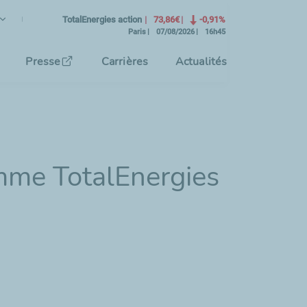
ançais
angue Courante)
TotalEnergies action
73,86€
-0,91%
Paris
07/08/2026
16h45
tionnez la langue de l'interface
Presse
Carrières
Actualités
amme TotalEnergies