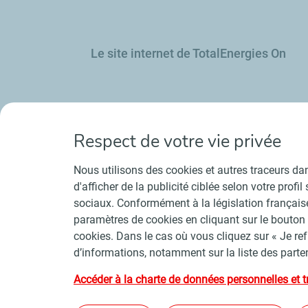
Le site internet de TotalEnergies On
En savoir plu
Respect de votre vie privée
Nous utilisons des cookies et autres traceurs dans
Diapositive
Diapositive
d'afficher de la publicité ciblée selon votre prof
précédente
suivante
sociaux. Conformément à la législation françai
paramètres de cookies en cliquant sur le bouton 
cookies. Dans le cas où vous cliquez sur « Je re
d’informations, notamment sur la liste des parte
Contact
Fournisseurs
Espace presse
Cond
Accéder à la charte de données personnelles et t