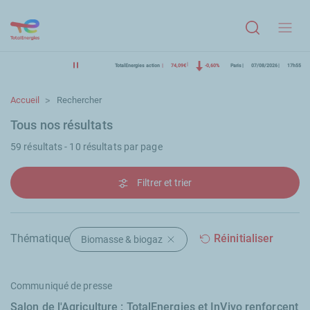
Menu
TotalEnergies action
74,09€
-0,60%
Paris
07/08/2026
17h55
Accueil
Rechercher
Tous nos résultats
59 résultats - 10 résultats par page
Filtrer et trier
Thématique
Réinitialiser
Biomasse & biogaz
Supprimer le filtre "Biomasse & b
Communiqué de presse
Salon de l'Agriculture : TotalEnergies et InVivo renforcent