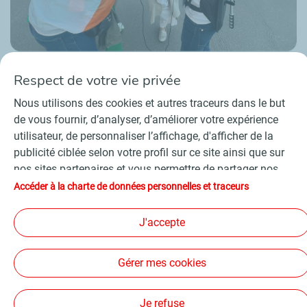
Respect de votre vie privée
Nous utilisons des cookies et autres traceurs dans le but
de vous fournir, d’analyser, d’améliorer votre expérience
utilisateur, de personnaliser l’affichage, d'afficher de la
Contact
Fournisseurs
Espace presse
publicité ciblée selon votre profil sur ce site ainsi que sur
Conditions Générales d’Utilisation
nos sites partenaires et vous permettre de partager nos
Charte de données personnelles et cookies
contenus sur les réseaux sociaux. Conformément à la
Accessibilité : partiellement conforme
Plan du site
Accéder à la charte de données personnelles et traceurs
législation française, certains cookies de mesure
©
2026 TotalEnergies
d'audience sont déposés par défaut. Vous pouvez à tout
J'accepte
moment modifier vos paramètres de cookies en cliquant
sur le bouton « Gérer mes cookies ». En cliquant sur le
Suivez-nous
Gérer mes cookies
bouton « J’accepte », vous acceptez le dépôt de
l’ensemble des cookies. Dans le cas où vous cliquez sur «
Je refuse », seuls les cookies techniques nécessaires au
Je refuse