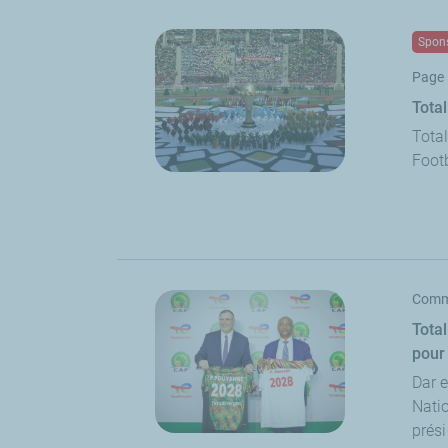
Spons
Page 
Total
Total
Foot
Comm
Tota
pour
Dar e
Natio
prési