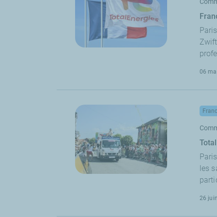
Comm
Fran
Pari
Zwift
profe
06 ma
Fran
Comm
Tota
Paris
les s
part
26 jui