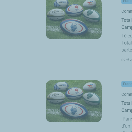
Fran
Comm
Tota
Cam
Télé
Total
parte
02 fév
Fran
Comm
Tota
Cam
Pari
d’un 