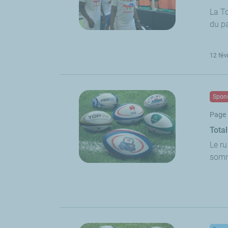
La To
du pa
12 fév
Spons
Page 
Tota
Le r
somme