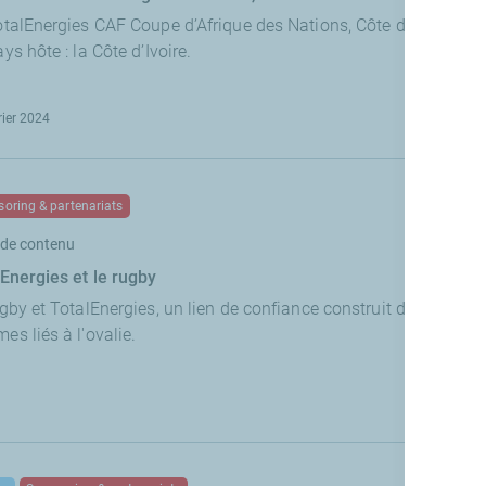
talEnergies CAF Coupe d’Afrique des Nations, Côte d’Ivoire 2023
ys hôte : la Côte d’Ivoire.
rier 2024
oring & partenariats
de contenu
lEnergies et le rugby
ugby et TotalEnergies, un lien de confiance construit depuis p
s liés à l'ovalie.