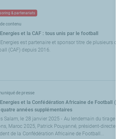
oring & partenariats
de contenu
Energies et la CAF : tous unis par le football
Energies est partenaire et sponsor titre de plusieurs compétitio
ball (CAF) depuis 2016.
uniqué de presse
lEnergies et la Confédération Africaine de Football (CAF) prol
 quatre années supplémentaires
s Salam, le 28 janvier 2025 - Au lendemain du tirage au sort d
ns, Maroc 2025, Patrick Pouyanné, président-directeur général 
dent de la Confédération Africaine de Football...