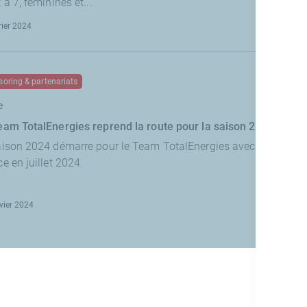
 à 7, féminines et...
rier 2024
oring & partenariats
e
eam TotalEnergies reprend la route pour la saison 2024
aison 2024 démarre pour le Team TotalEnergies avec de nombr
e en juillet 2024.
vier 2024
Page c