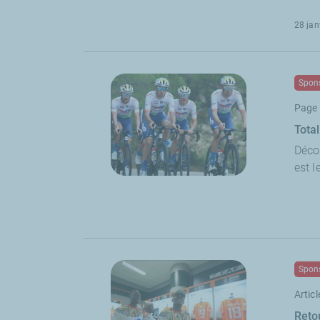
28 jan
Spons
Page 
Tota
Déco
est l
Spons
Articl
Reto