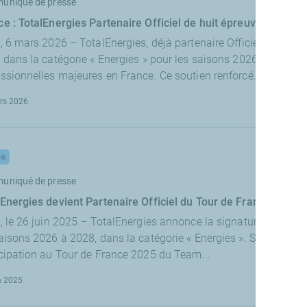
uniqué de presse
ce : TotalEnergies Partenaire Officiel de huit épreuves cyclist
s, 6 mars 2026 – TotalEnergies, déjà partenaire Officiel du To
 dans la catégorie « Energies » pour les saisons 2026 à 2028, d
ssionnelles majeures en France. Ce soutien renforcé...
rs 2026
ce
uniqué de presse
lEnergies devient Partenaire Officiel du Tour de France et pré
, le 26 juin 2025 – TotalEnergies annonce la signature d’un Part
aisons 2026 à 2028, dans la catégorie « Energies ». Sur le plan s
icipation au Tour de France 2025 du Team...
n 2025