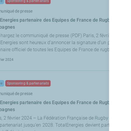
ce
Sponsoring & partenariats
uniqué de presse
lEnergies partenaire des Equipes de France de Rugby et du Tou
pagnes
chargez le communiqué de presse (PDF) Paris, 2 février 2024 – 
Energies sont heureux d’annoncer la signature d’un partenariat
naire officiel de toutes les Equipes de France de rugby...
rier 2024
ce
Sponsoring & partenariats
uniqué de presse
lEnergies partenaire des Equipes de France de Rugby et du Tou
pagnes
s, 2 février 2024 – La Fédération Française de Rugby et TotalEn
partenariat jusqu’en 2028. TotalEnergies devient partenaire off