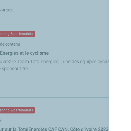
vier 2025
oring & partenariats
de contenu
lEnergies et le cyclisme
uvrez le Team TotalEnergies, l’une des équipes cyclistes franç
e sponsor titre.
oring & partenariats
e
ur sur la TotalEnergies CAF CAN, Côte d’Ivoire 2023