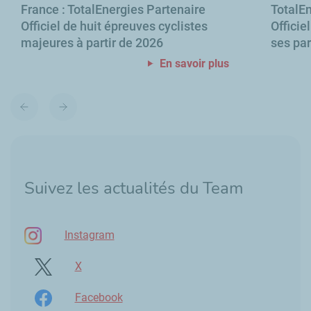
France : TotalEnergies Partenaire
TotalEn
Officiel de huit épreuves cyclistes
Officie
majeures à partir de 2026
ses par
En savoir plus
Diapositive
Diapositive
précédente
suivante
Suivez les actualités du Team
Instagram
X
Facebook