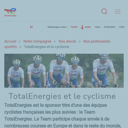
Menu
TotalEnergies action
74,09€
-0,60%
Paris
07/08/2026
17h55
Accueil
Notre Compagnie
Nos atouts
Nos partenariats
sportifs
TotalEnergies et le cyclisme
TotalEnergies et le cyclisme
TotalEnergies est le sponsor titre d’une des équipes
cyclistes françaises les plus suivies : le Team
TotalEnergies. Le Team participe chaque année à de
nombreuses courses en Europe et dans le reste du monde,