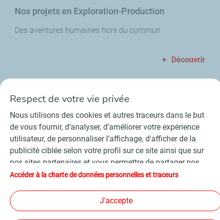
Nos projets en Exploration-Production
Des aventures humaines hors du commun
Découvrir
Respect de votre vie privée
Nous utilisons des cookies et autres traceurs dans le but
de vous fournir, d’analyser, d’améliorer votre expérience
utilisateur, de personnaliser l’affichage, d'afficher de la
Contact
Fournisseurs
Espace presse
publicité ciblée selon votre profil sur ce site ainsi que sur
Conditions Générales d’Utilisation
nos sites partenaires et vous permettre de partager nos
Charte de données personnelles et cookies
contenus sur les réseaux sociaux. Conformément à la
Accéder à la charte de données personnelles et traceurs
Accessibilité : partiellement conforme
Plan du site
législation française, certains cookies de mesure
©
2026 TotalEnergies
d'audience sont déposés par défaut. Vous pouvez à tout
J'accepte
moment modifier vos paramètres de cookies en cliquant