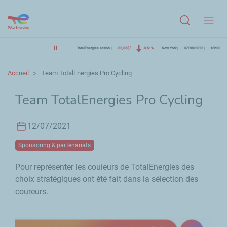
Menu
TotalEnergies action
85,83$
-0,51%
New York
07/08/2026
16h00
Accueil
Team TotalEnergies Pro Cycling
Team TotalEnergies Pro Cycling
12/07/2021
Sponsoring & partenariats
Pour représenter les couleurs de TotalEnergies des
choix stratégiques ont été fait dans la sélection des
coureurs.