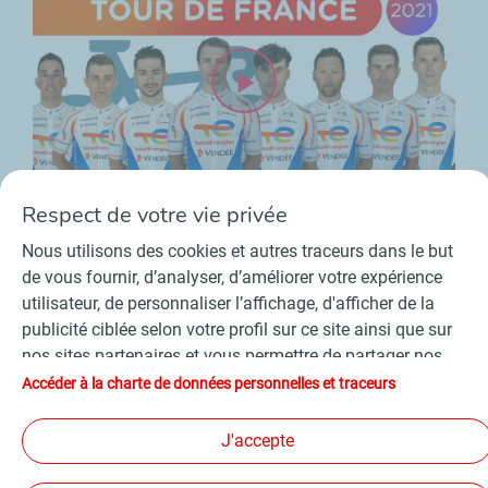
Respect de votre vie privée
TotalEnergies
Nous utilisons des cookies et autres traceurs dans le but
de vous fournir, d’analyser, d’améliorer votre expérience
utilisateur, de personnaliser l’affichage, d'afficher de la
Contact
Fournisseurs
Espace presse
publicité ciblée selon votre profil sur ce site ainsi que sur
Conditions Générales d’Utilisation
nos sites partenaires et vous permettre de partager nos
Charte de données personnelles et cookies
contenus sur les réseaux sociaux. Conformément à la
Accéder à la charte de données personnelles et traceurs
Accessibilité : partiellement conforme
Plan du site
législation française, certains cookies de mesure
©
2026 TotalEnergies
d'audience sont déposés par défaut. Vous pouvez à tout
J'accepte
moment modifier vos paramètres de cookies en cliquant
sur le bouton « Gérer mes cookies ». En cliquant sur le