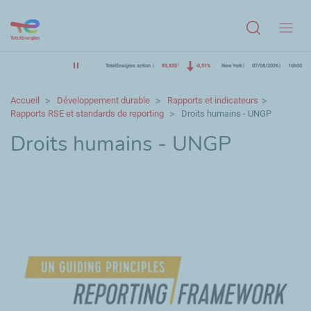
Menu
TotalEnergies action
85,83$
-0,51%
New York
07/08/2026
16h00
Accueil
Développement durable
Rapports et indicateurs
Rapports RSE et standards de reporting
Droits humains - UNGP
Droits humains - UNGP