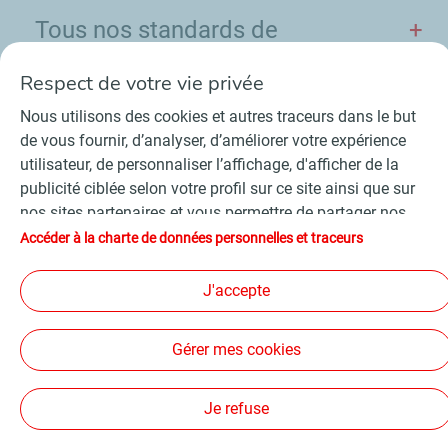
Tous nos standards de
reporting
Respect de votre vie privée
Nous utilisons des cookies et autres traceurs dans le but
de vous fournir, d’analyser, d’améliorer votre expérience
utilisateur, de personnaliser l’affichage, d'afficher de la
Contact
Fournisseurs
Espace presse
publicité ciblée selon votre profil sur ce site ainsi que sur
Conditions Générales d’Utilisation
nos sites partenaires et vous permettre de partager nos
Charte de données personnelles et cookies
contenus sur les réseaux sociaux. Conformément à la
Accéder à la charte de données personnelles et traceurs
Accessibilité : partiellement conforme
Plan du site
législation française, certains cookies de mesure
©
2026 TotalEnergies
d'audience sont déposés par défaut. Vous pouvez à tout
J'accepte
moment modifier vos paramètres de cookies en cliquant
sur le bouton « Gérer mes cookies ». En cliquant sur le
Suivez-nous
Gérer mes cookies
bouton « J’accepte », vous acceptez le dépôt de
l’ensemble des cookies. Dans le cas où vous cliquez sur «
Je refuse », seuls les cookies techniques nécessaires au
Je refuse
bon fonctionnement du site seront utilisés. Pour plus