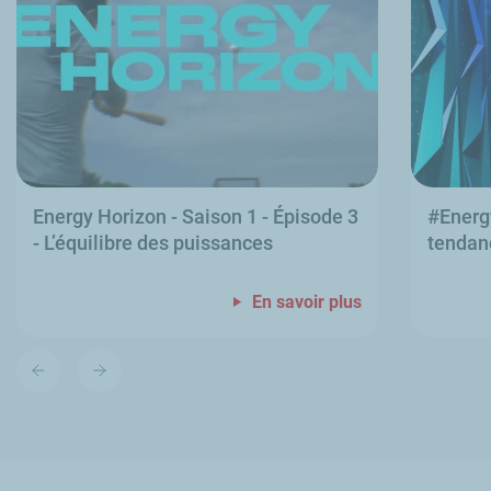
Energy Horizon
- Saison 1 - Épisode 3
#
Energ
- L’équilibre des puissances
tendanc
En savoir plus
Diapositive
Diapositive
précédente
suivante