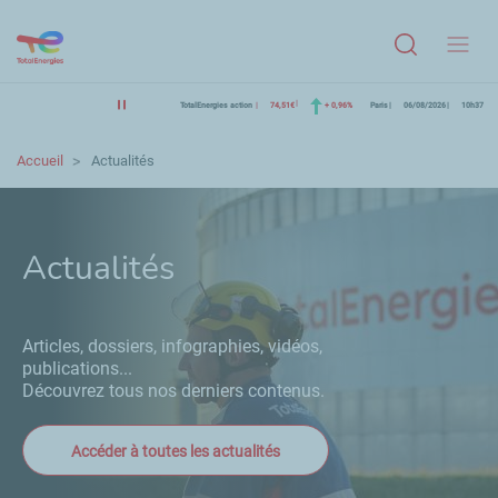
Menu
TotalEnergies action
74,51€
+ 0,96%
Paris
06/08/2026
10h37
Accueil
Actualités
Actualités
Articles, dossiers, infographies, vidéos,
publications...
Découvrez tous nos derniers contenus.
Accéder à toutes les actualités