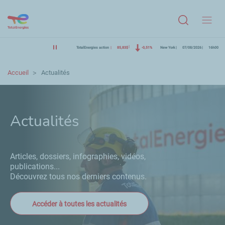
Menu
TotalEnergies action
85,83$
-0,51%
New York
07/08/2026
16h00
Accueil
Actualités
Actualités
Articles, dossiers, infographies, vidéos,
publications...
Découvrez tous nos derniers contenus.
Accéder à toutes les actualités