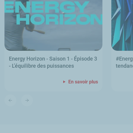
Energy Horizon
- Saison 1 - Épisode 3
#
Energ
- L’équilibre des puissances
tendanc
En savoir plus
Diapositive
Diapositive
précédente
suivante