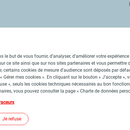
s
En savoir plus
 le but de vous fournir, d’analyser, d’améliorer votre expérience u
il sur ce site ainsi que sur nos sites partenaires et vous permettr
se, certains cookies de mesure d'audience sont déposés par déf
« Gérer mes cookies ». En cliquant sur le bouton « J’accepte », 
fuse », seuls les cookies techniques nécessaires au bon fonctionn
naires, vous pouvez consulter la page « Charte de données person
itions Générales d’Utilisation
Charte de données personnelles et cook
raceurs
©
2026 TotalEnergies
Je refuse
Suivez-nous