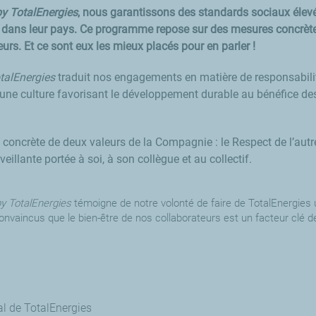
by TotalEnergies
, nous garantissons des standards sociaux élevé
ur dans leur pays. Ce programme repose sur des mesures concrète
urs. Et ce sont eux les mieux placés pour en parler !
talEnergies
traduit nos engagements en matière de responsabilité 
r une culture favorisant le développement durable au bénéfice
 concrète de deux valeurs de la Compagnie : le Respect de l’autre e
illante portée à soi, à son collègue et au collectif.
y TotalEnergies
témoigne de notre volonté de faire de TotalEnergies u
aincus que le bien-être de nos collaborateurs est un facteur clé de 
al de TotalEnergies