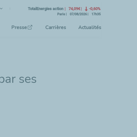
ançais
angue Courante)
TotalEnergies action
74,09€
-0,60%
Paris
07/08/2026
17h35
tionnez la langue de l'interface
Presse
Carrières
Actualités
 par ses