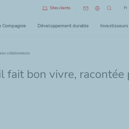
Fr
(l
Fr
Sites clients
Sélec
e Compagnie
Développement durable
Investisseurs
r ses collaborateurs
l fait bon vivre, racontée