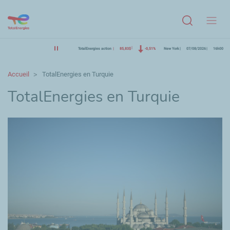
Menu
TotalEnergies action
85,83$
-0,51%
New York
07/08/2026
16h00
Accueil
TotalEnergies en Turquie
TotalEnergies en Turquie