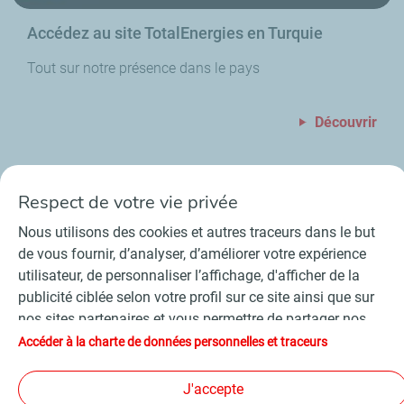
Accédez au site TotalEnergies en Turquie
Tout sur notre présence dans le pays
Découvrir
Respect de votre vie privée
Nous utilisons des cookies et autres traceurs dans le but
de vous fournir, d’analyser, d’améliorer votre expérience
utilisateur, de personnaliser l’affichage, d'afficher de la
Contact
Fournisseurs
Espace presse
publicité ciblée selon votre profil sur ce site ainsi que sur
Conditions Générales d’Utilisation
nos sites partenaires et vous permettre de partager nos
Charte de données personnelles et cookies
contenus sur les réseaux sociaux. Conformément à la
Accessibilité : partiellement conforme
Plan du site
Accéder à la charte de données personnelles et traceurs
législation française, certains cookies de mesure
©
2026 TotalEnergies
d'audience sont déposés par défaut. Vous pouvez à tout
J'accepte