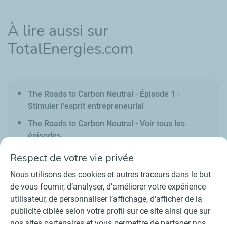
À lire aussi sur
TotalEnergies.com
The Roads to Carbon Neutral - Épisode 1 -
Stimuler l'esprit entrepreneurial
The Roads to Carbon Neutral - Voir tous les
épisodes
Respect de votre vie privée
Nous utilisons des cookies et autres traceurs dans le but
de vous fournir, d’analyser, d’améliorer votre expérience
utilisateur, de personnaliser l’affichage, d'afficher de la
Contact
Fournisseurs
Espace presse
publicité ciblée selon votre profil sur ce site ainsi que sur
Conditions Générales d’Utilisation
nos sites partenaires et vous permettre de partager nos