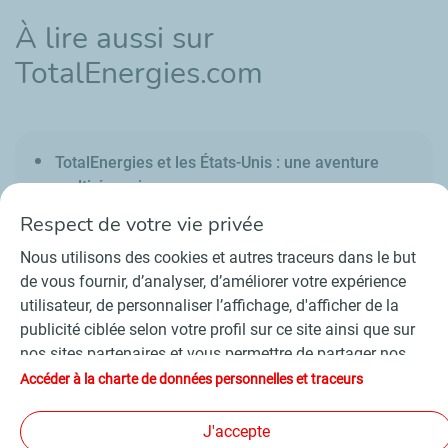
À lire aussi sur
TotalEnergies.com
TotalEnergies et les États-Unis : une aventure
multi-énergies
Respect de votre vie privée
Nous utilisons des cookies et autres traceurs dans le but
de vous fournir, d’analyser, d’améliorer votre expérience
utilisateur, de personnaliser l’affichage, d'afficher de la
Contact
Fournisseurs
Espace presse
publicité ciblée selon votre profil sur ce site ainsi que sur
Conditions Générales d’Utilisation
nos sites partenaires et vous permettre de partager nos
Charte de données personnelles et cookies
contenus sur les réseaux sociaux. Conformément à la
Accéder à la charte de données personnelles et traceurs
Accessibilité : partiellement conforme
Plan du site
législation française, certains cookies de mesure
©
2026 TotalEnergies
d'audience sont déposés par défaut. Vous pouvez à tout
J'accepte