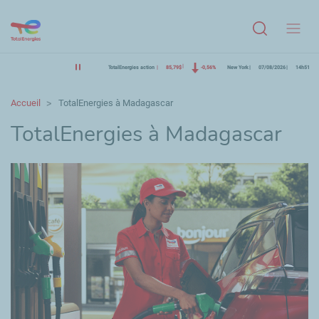
Menu
TotalEnergies action
85,79$
-0,56%
New York
07/08/2026
14h51
Accueil
TotalEnergies à Madagascar
TotalEnergies à Madagascar