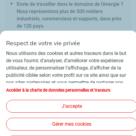
Envie de travailler dans le domaine de l’énergie ?
Nous représentons plus de 500 métiers
industriels, commerciaux et supports, dans près
de 120 pays.
Respect de votre vie privée
Nous utilisons des cookies et autres traceurs dans le but
de vous fournir, d’analyser, d’améliorer votre expérience
utilisateur, de personnaliser l’affichage, d'afficher de la
Contact
Fournisseurs
Espace presse
publicité ciblée selon votre profil sur ce site ainsi que sur
Conditions Générales d’Utilisation
nos sites partenaires et vous permettre de partager nos
Charte de données personnelles et cookies
contenus sur les réseaux sociaux. Conformément à la
Accessibilité : partiellement conforme
Plan du site
Accéder à la charte de données personnelles et traceurs
législation française, certains cookies de mesure
©
2026 TotalEnergies
d'audience sont déposés par défaut. Vous pouvez à tout
J'accepte
moment modifier vos paramètres de cookies en cliquant
sur le bouton « Gérer mes cookies ». En cliquant sur le
Suivez-nous
Gérer mes cookies
bouton « J’accepte », vous acceptez le dépôt de
l’ensemble des cookies. Dans le cas où vous cliquez sur «