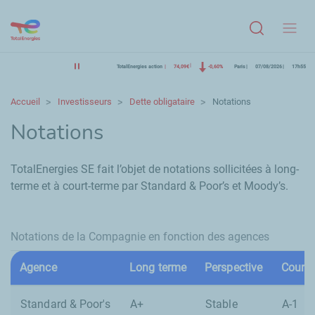
Menu
TotalEnergies action
74,09€
-0,60%
Paris
07/08/2026
17h55
Accueil
Investisseurs
Dette obligataire
Notations
Notations
TotalEnergies SE fait l’objet de notations sollicitées à long-
terme et à court-terme par
Standard & Poor’s
et
Moody’s
.
Notations de la Compagnie en fonction des agences
Agence
Long terme
Perspective
Court 
Standard & Poor's
A+
Stable
A-1