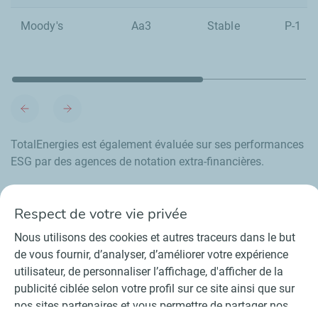
Moody's
Aa3
Stable
P-1
TotalEnergies est également évaluée sur ses performances
ESG par des agences de notation extra-financières.
En savoir plus
Respect de votre vie privée
Nous utilisons des cookies et autres traceurs dans le but
de vous fournir, d’analyser, d’améliorer votre expérience
utilisateur, de personnaliser l’affichage, d'afficher de la
Contact
Fournisseurs
Espace presse
publicité ciblée selon votre profil sur ce site ainsi que sur
Conditions Générales d’Utilisation
nos sites partenaires et vous permettre de partager nos