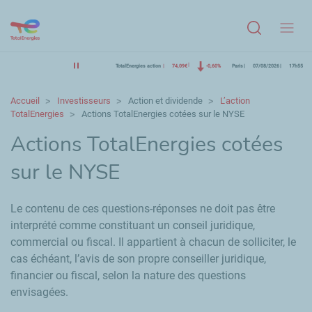
Menu
TotalEnergies action
74,09€
-0,60%
Paris
07/08/2026
17h55
Accueil
Investisseurs
Action et dividende
L’action
TotalEnergies
Actions TotalEnergies cotées sur le NYSE
Actions TotalEnergies cotées
sur le NYSE
Le contenu de ces questions-réponses ne doit pas être
interprété comme constituant un conseil juridique,
commercial ou fiscal. Il appartient à chacun de solliciter, le
cas échéant, l’avis de son propre conseiller juridique,
financier ou fiscal, selon la nature des questions
envisagées.