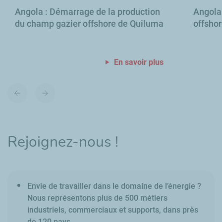
Angola : Démarrage de la production
Angola
du champ gazier offshore de Quiluma
offsho
En savoir plus
Diapositive
Diapositive
précédente
suivante
Rejoignez-nous !
Envie de travailler dans le domaine de l’énergie ?
Nous représentons plus de 500 métiers
industriels, commerciaux et supports, dans près
de 120 pays.