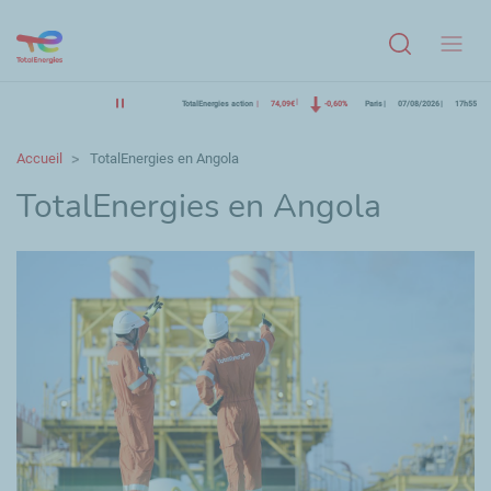
Menu
TotalEnergies action
74,09€
-0,60%
Paris
07/08/2026
17h55
Accueil
TotalEnergies en Angola
TotalEnergies en Angola