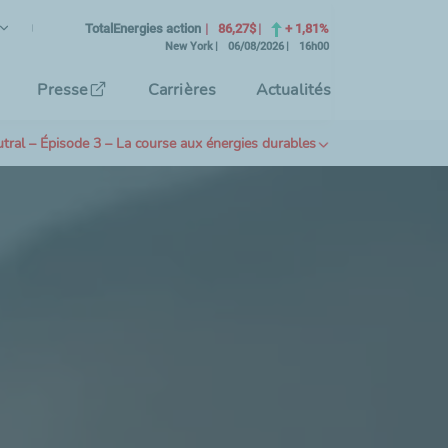
ançais
angue Courante)
TotalEnergies action
86,27$
+ 1,81%
New York
06/08/2026
16h00
tionnez la langue de l'interface
Presse
Carrières
Actualités
ral – Épisode 3 – La course aux énergies durables