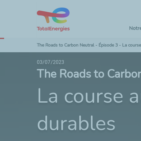
Notr
Avancement de la lecture dans la page : 0 %
The Roads to Carbon Neutral - Épisode 3 - La course
03/07/2023
The Roads to Carbon
La course a
durables