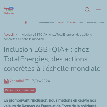
Menu
TotalEnergies action
74,54€
+ 1,00%
Paris
06/08/2026
17h55
Accueil
Inclusion LGBTQIA+ : chez TotalEnergies, des actions
concrètes à l’échelle mondiale
Inclusion LGBTQIA+ : chez
TotalEnergies, des actions
concrètes à l’échelle mondiale
Actualité
17/06/2024
Ressources Humaines
En promouvant l’inclusion, nous mettons en œuvre nos
valeurs de Respect de l’autre et de Force de la solidarité.