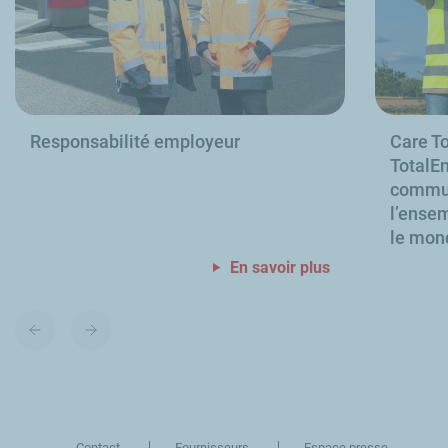
Responsabilité employeur
Care To
TotalEn
commun
l’ensem
le mon
En savoir plus
Diapositive
Diapositive
précédente
suivante
Contact
Fournisseurs
Espace presse