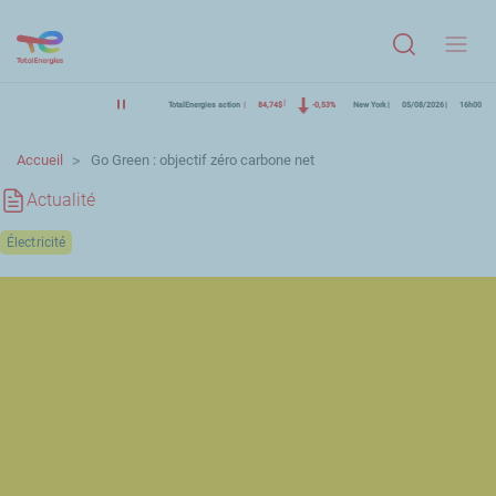
Menu
TotalEnergies action
84,74$
-0,53%
New York
05/08/2026
16h00
Accueil
Go Green : objectif zéro carbone net
Actualité
Électricité