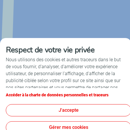
Respect de votre vie privée
Nous utilisons des cookies et autres traceurs dans le but
de vous fournir, d’analyser, d’améliorer votre expérience
utilisateur, de personnaliser l’affichage, d'afficher de la
publicité ciblée selon votre profil sur ce site ainsi que sur
nos sites partenaires et vous permettre de partager nos
contenus sur les réseaux sociaux. Conformément à la
Accéder à la charte de données personnelles et traceurs
législation française, certains cookies de mesure
d'audience sont déposés par défaut. Vous pouvez à tout
J'accepte
moment modifier vos paramètres de cookies en cliquant
sur le bouton « Gérer mes cookies ». En cliquant sur le
Gérer mes cookies
bouton « J’accepte », vous acceptez le dépôt de l’ensemble