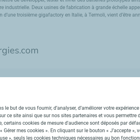
 industrielle. Deux usines de fabrication à grande échelle appel
on d’une troisième gigafactory en Italie, à Termoli, vient d’être 
ergies.com
leur de l'électricité
 avec la société
 le but de vous fournir, d’analyser, d’améliorer votre expérience u
il sur ce site ainsi que sur nos sites partenaires et vous permettr
se, certains cookies de mesure d'audience sont déposés par déf
« Gérer mes cookies ». En cliquant sur le bouton « J’accepte », 
fuse », seuls les cookies techniques nécessaires au bon fonctionn