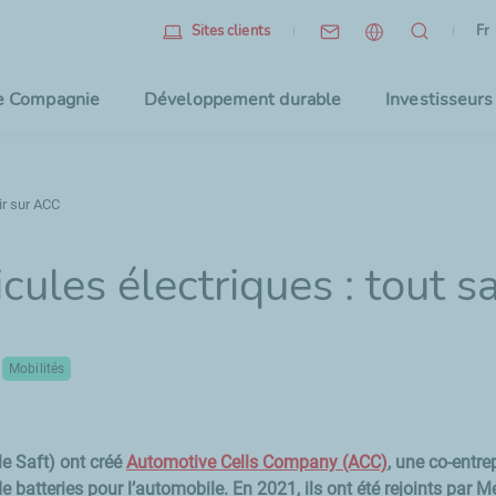
Fr
(l
Fr
Sites clients
Sélec
e Compagnie
Développement durable
Investisseurs
ir sur ACC
cules électriques : tout 
Mobilités
ale Saft) ont créé
Automotive Cells Company (ACC)
, une co-entre
e batteries pour l’automobile. En 2021, ils ont été rejoints par 