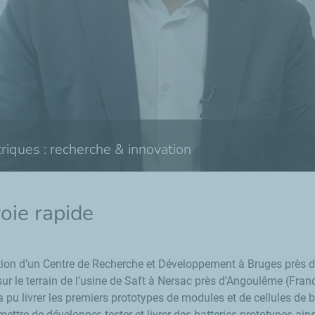
triques : recherche & innovation
voie rapide
ction d’un Centre de Recherche et Développement à Bruges près d
, sur le terrain de l’usine de Saft à Nersac près d’Angoulême (Fra
a pu livrer les premiers prototypes de modules et de cellules de ba
tre de développer, tester et livrer des batteries prototypes ains