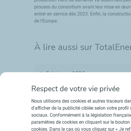
process du consortium avant leur mise en œuvre
entrer en service dès 2023. Enfin, la constructi
de l’Europe.
À lire aussi sur TotalEn
Qu’est-ce qu’ACC ?
TotalEnergies, intégré sur la chaîne de va
Respect de votre vie privée
Réduire les émissions scope 3, ensemble
Nous utilisons des cookies et autres traceurs dans
d'afficher de la publicité ciblée selon votre prof
sociaux. Conformément à la législation françai
paramètres de cookies en cliquant sur le bouton 
cookies. Dans le cas où vous cliquez sur « Je re