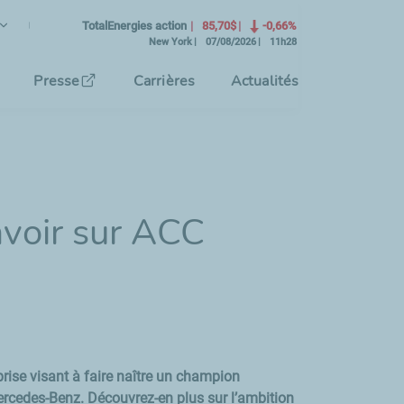
ançais
angue Courante)
TotalEnergies action
85,70$
-0,66%
New York
07/08/2026
11h28
tionnez la langue de l'interface
Presse
Carrières
Actualités
savoir sur ACC
prise visant à faire naître un champion
Mercedes-Benz. Découvrez-en plus sur l’ambition