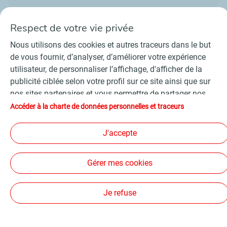
Respect de votre vie privée
Nous utilisons des cookies et autres traceurs dans le but
de vous fournir, d’analyser, d’améliorer votre expérience
Contact
Fournisseurs
Espace presse
utilisateur, de personnaliser l’affichage, d'afficher de la
Conditions Générales d’Utilisation
publicité ciblée selon votre profil sur ce site ainsi que sur
Charte de données personnelles et cookies
nos sites partenaires et vous permettre de partager nos
Accessibilité : partiellement conforme
Plan du site
contenus sur les réseaux sociaux. Conformément à la
Accéder à la charte de données personnelles et traceurs
©
2026 TotalEnergies
législation française, certains cookies de mesure
d'audience sont déposés par défaut. Vous pouvez à tout
J'accepte
moment modifier vos paramètres de cookies en cliquant
Suivez-nous
sur le bouton « Gérer mes cookies ». En cliquant sur le
Gérer mes cookies
bouton « J’accepte », vous acceptez le dépôt de
l’ensemble des cookies. Dans le cas où vous cliquez sur «
Je refuse », seuls les cookies techniques nécessaires au
Je refuse
bon fonctionnement du site seront utilisés. Pour plus
d’informations, notamment sur la liste des partenaires,