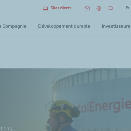
Fr
(l
Fr
Sites clients
Sélec
e Compagnie
Développement durable
Investisseurs
tions...