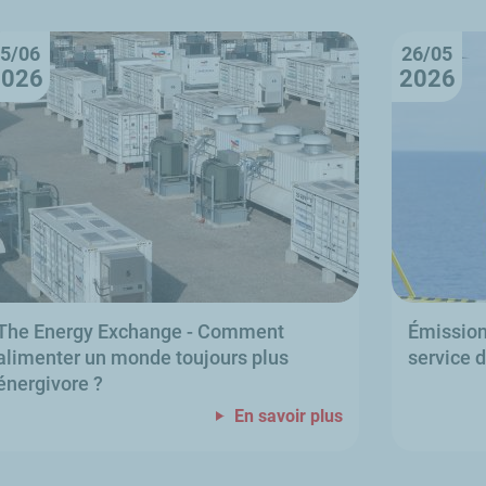
5/06
26/05
2026
2026
The Energy Exchange
- Comment
Émissio
alimenter un monde toujours plus
service 
énergivore
?
En savoir plus