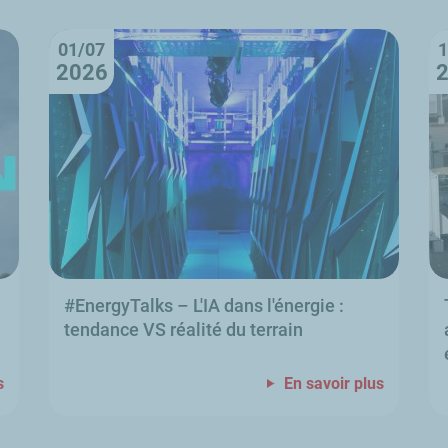
01/07
1
2026
#
EnergyTalks
–
L'IA dans l'énergie
:
tendance VS réalité du terrain
s
En savoir plus