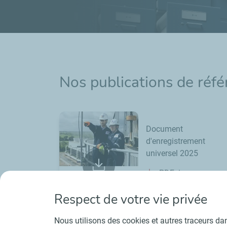
Nos publications de réf
Document
d'enregistrement
universel 2025
PDF
ESEF
Xhtml
Respect de votre vie privée
Nous utilisons des cookies et autres traceurs dans