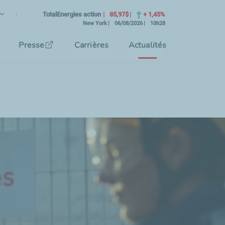
ançais
angue Courante)
TotalEnergies action
85,97$
+ 1,45%
New York
06/08/2026
10h28
tionnez la langue de l'interface
Presse
Carrières
Actualités