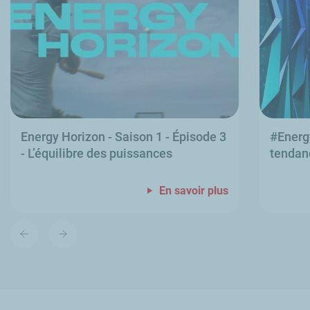
Energy Horizon
- Saison 1 - Épisode 3
#
Energ
- L’équilibre des puissances
tendanc
En savoir plus
Diapositive
Diapositive
précédente
suivante