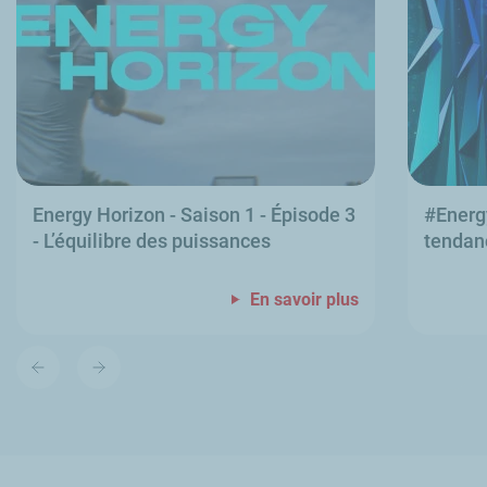
Energy Horizon
- Saison 1 - Épisode 3
#
Energ
- L’équilibre des puissances
tendanc
En savoir plus
Diapositive
Diapositive
précédente
suivante