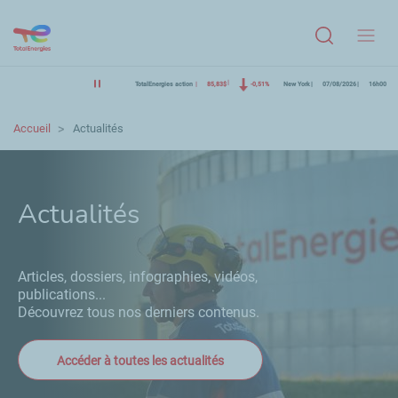
Menu
TotalEnergies action
85,83$
-0,51%
New York
07/08/2026
16h00
Accueil
Actualités
Actualités
Articles, dossiers, infographies, vidéos,
publications...
Découvrez tous nos derniers contenus.
Accéder à toutes les actualités