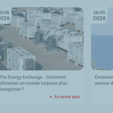
5/06
26/05
2026
2026
The Energy Exchange
- Comment
Émissio
alimenter un monde toujours plus
service 
énergivore
?
En savoir plus