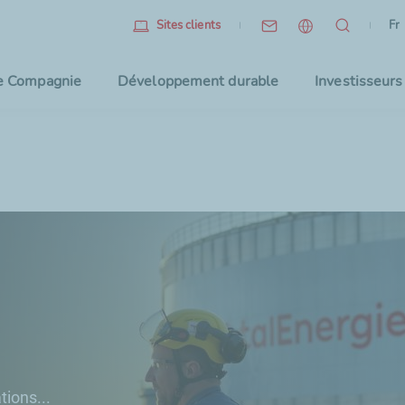
Fr
(l
Fr
Sites clients
Sélec
e Compagnie
Développement durable
Investisseurs
tions...