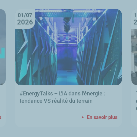
01/07
1
2026
#
EnergyTalks
–
L'IA dans l'énergie
:
tendance VS réalité du terrain
s
En savoir plus