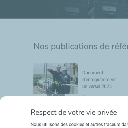
Nos publications de réf
Document
d'enregistrement
universel 2025
PDF
ESEF
Xhtml
Respect de votre vie privée
Nous utilisons des cookies et autres traceurs dans