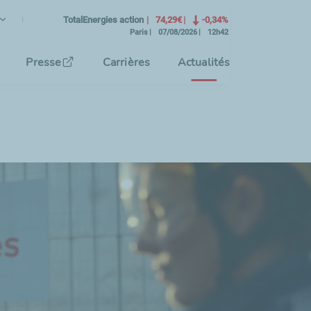
ançais
angue Courante)
TotalEnergies action
74,29€
-0,34%
Paris
07/08/2026
12h42
tionnez la langue de l'interface
Presse
Carrières
Actualités