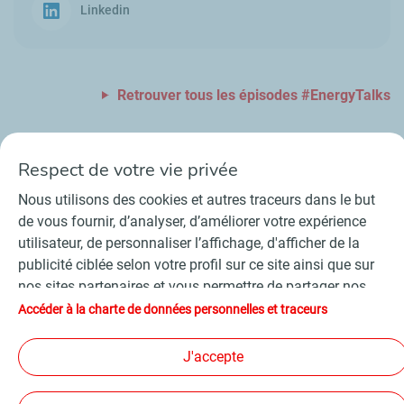
Linkedin
Retrouver tous les épisodes #
EnergyTalks
Respect de votre vie privée
Nous utilisons des cookies et autres traceurs dans le but
Contact
Fournisseurs
Espace presse
de vous fournir, d’analyser, d’améliorer votre expérience
Conditions Générales d’Utilisation
utilisateur, de personnaliser l’affichage, d'afficher de la
Charte de données personnelles et cookies
publicité ciblée selon votre profil sur ce site ainsi que sur
Accessibilité : partiellement conforme
Plan du site
nos sites partenaires et vous permettre de partager nos
©
2026 TotalEnergies
contenus sur les réseaux sociaux. Conformément à la
Accéder à la charte de données personnelles et traceurs
législation française, certains cookies de mesure
d'audience sont déposés par défaut. Vous pouvez à tout
J'accepte
Suivez-nous
moment modifier vos paramètres de cookies en cliquant
sur le bouton « Gérer mes cookies ». En cliquant sur le