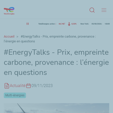
Menu
TotalEnergies action
84,74$
-0,53%
New York
05/08/2026
16h00
Accueil
#EnergyTalks - Prix, empreinte carbone, provenance :
l’énergie en questions
#
EnergyTalks
- Prix, empreinte
carbone, provenance
: l’énergie
en questions
Actualité
09/11/2023
Multi-énergies