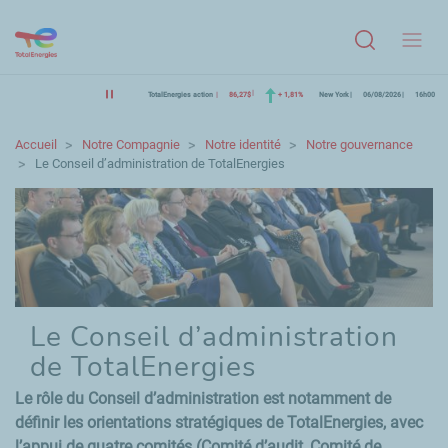
Menu
TotalEnergies action
86,27$
+ 1,81%
New York
06/08/2026
16h00
Accueil
Notre Compagnie
Notre identité
Notre gouvernance
Le Conseil d’administration de TotalEnergies
Le Conseil d’administration
de TotalEnergies
Le rôle du Conseil d’administration est notamment de
définir les orientations stratégiques de TotalEnergies, avec
l’appui de quatre comités (Comité d’audit, Comité de