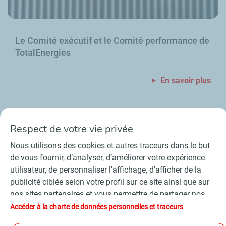
Le Comité exécutif et le Comité performance de
TotalEnergies
En savoir plus
Respect de votre vie privée
Nous utilisons des cookies et autres traceurs dans le but
Contact
Fournisseurs
Espace presse
de vous fournir, d’analyser, d’améliorer votre expérience
Conditions Générales d’Utilisation
utilisateur, de personnaliser l’affichage, d'afficher de la
Charte de données personnelles et cookies
publicité ciblée selon votre profil sur ce site ainsi que sur
Accessibilité : partiellement conforme
Plan du site
nos sites partenaires et vous permettre de partager nos
©
2026 TotalEnergies
contenus sur les réseaux sociaux. Conformément à la
Accéder à la charte de données personnelles et traceurs
législation française, certains cookies de mesure