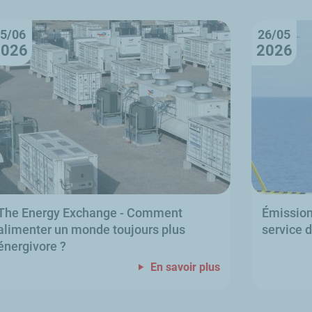
5/06
26/05
2026
2026
The Energy Exchange
- Comment
Émissio
alimenter un monde toujours plus
service 
énergivore
?
En savoir plus