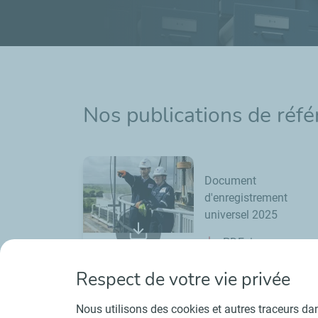
Nos publications de réf
Document
d'enregistrement
universel 2025
PDF
ESEF
Xhtml
Respect de votre vie privée
Nous utilisons des cookies et autres traceurs dans