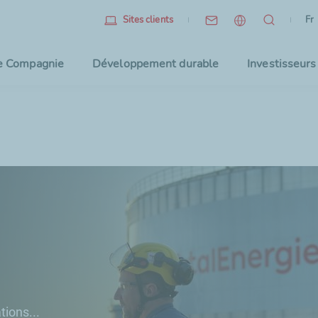
Fr
(l
Fr
Sites clients
Sélec
e Compagnie
Développement durable
Investisseurs
tions...