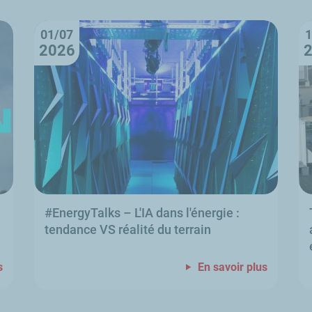
01/07
1
2026
#
EnergyTalks
–
L'IA dans l'énergie
:
tendance VS réalité du terrain
s
En savoir plus