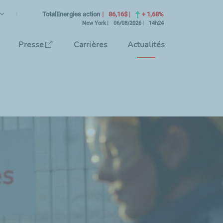
ançais
angue Courante)
TotalEnergies action
86,16$
+ 1,68%
New York
06/08/2026
14h24
tionnez la langue de l'interface
Presse
Carrières
Actualités