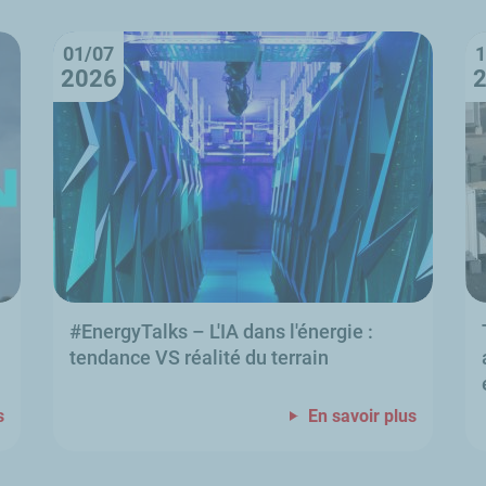
01/07
1
2026
#
EnergyTalks
–
L'IA dans l'énergie
:
tendance VS réalité du terrain
s
En savoir plus