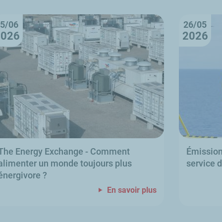
5/06
26/05
2026
2026
The Energy Exchange
- Comment
Émissio
alimenter un monde toujours plus
service 
énergivore
?
En savoir plus