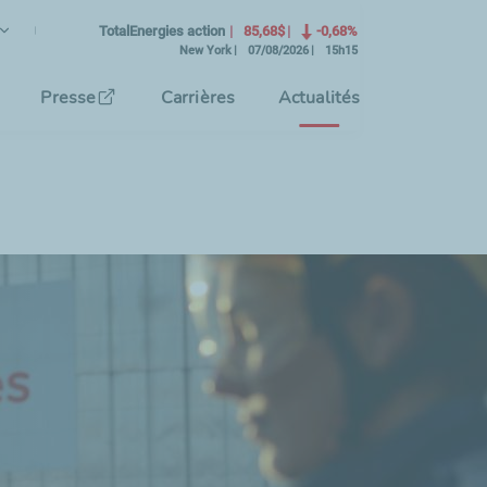
ançais
angue Courante)
TotalEnergies action
85,68$
-0,68%
New York
07/08/2026
15h15
tionnez la langue de l'interface
Presse
Carrières
Actualités