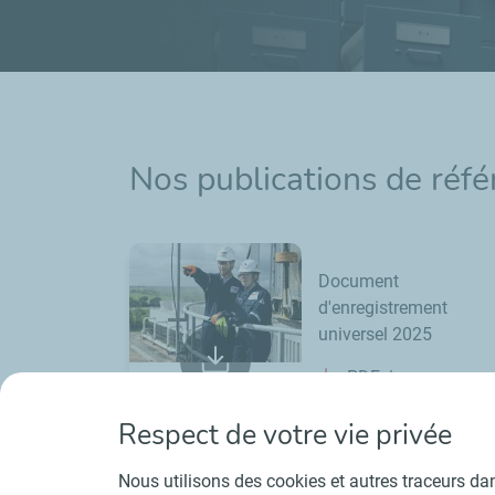
Nos publications de réf
Document
d'enregistrement
universel 2025
PDF
ESEF
Xhtml
Respect de votre vie privée
Nous utilisons des cookies et autres traceurs dans