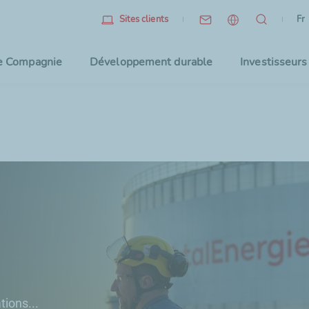
Fr
(l
Fr
Sites clients
Sélec
e Compagnie
Développement durable
Investisseurs
tions...